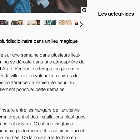
Surface : 
1500m² / 
Les acteur·ices
Budget : 
100 000€
Budget valorisé : 
10
Collectif Lucien
pluridisciplinaire dans un lieu magique 
le sur une semaine dans plusieurs lieux 
ening se déroule dans une atmosphère de 
id Arab. Pendant ce temps, un parcours 
ns la ville met en valeur les œuvres de 
ne conférence de Fabien Voileauu au 
lement ponctuer cette semaine 
’installe entre les hangars de l’ancienne 
omniprésent et des installations plastiques 
ns cet univers. C’est une vingtaine 
ationaux, performeurs et plasticiens qui ont 
une journée. De la house à la techno en 