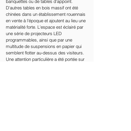
banquettes ou de tables d'appoint. 
D'autres tables en bois massif ont été 
chinées dans un établissement rouennais 
en vente à l'époque et ajoutent au lieu une 
matérialité forte. L'espace est éclairé par 
une série de projecteurs LED 
programmables, ainsi que par une 
multitude de suspensions en papier qui 
semblent flotter au-dessus des visiteurs. 
Une attention particulière a été portée sur 
la végétalisation de l'espace avec le choix 
de variétés d'ombre qui ne demandent 
pas beaucoup d'entretien. En hiver, de 
grandes bâches transparentes peuvent 
être fixées sur toute la périphérie de 
l'espace pour le transformer en un 
chapiteau unique en son genre.
Les acteur·ices