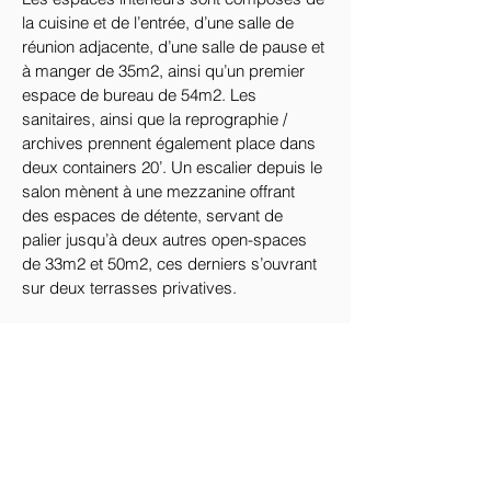
la cuisine et de l’entrée, d’une salle de 
réunion adjacente, d’une salle de pause et 
à manger de 35m2, ainsi qu’un premier 
espace de bureau de 54m2. Les 
sanitaires, ainsi que la reprographie / 
archives prennent également place dans 
deux containers 20’. Un escalier depuis le 
salon mènent à une mezzanine offrant 
des espaces de détente, servant de 
palier jusqu’à deux autres open-spaces 
de 33m2 et 50m2, ces derniers s’ouvrant 
sur deux terrasses privatives. 
Au total, ce projet offrait 300m2 d’espaces 
intérieurs, et 60m2 de terrasses, pour une 
trentaine de postes de travail.
Ce projet n’a finalement pas vu le jour car 
trop onéreux pour l’accueil d’une seule 
structure. Nous avons plutôt opté pour la 